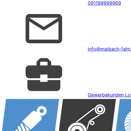
091199999969
info@maibach-fahrz
Gewerbekunden Lo