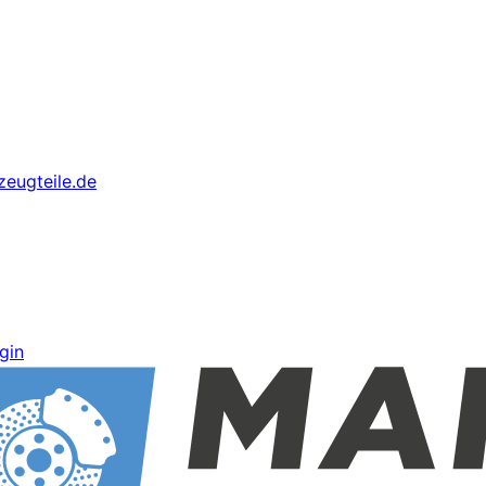
eugteile.de
gin