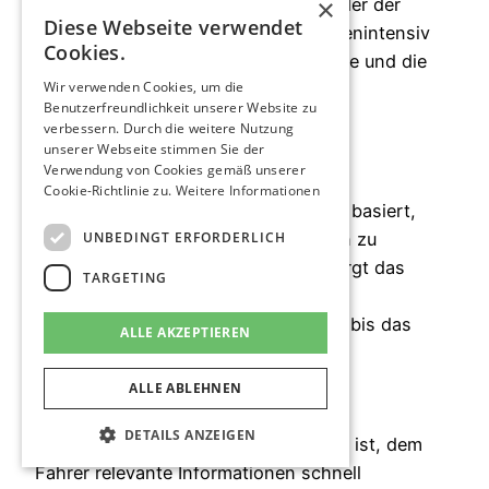
×
Fehlfunktionen kann die Reparatur oder der
Diese Webseite verwendet
Austausch des Virtual Cockpits kostenintensiv
Cookies.
sein. Die hochentwickelte Technologie und die
Wir verwenden Cookies, um die
speziellen Komponenten können die
Benutzerfreundlichkeit unserer Website zu
Instandsetzungskosten erhöhen.
verbessern. Durch die weitere Nutzung
unserer Webseite stimmen Sie der
Abhängigkeit von der Elektronik
Verwendung von Cookies gemäß unserer
Cookie-Richtlinie zu.
Weitere Informationen
Da das Virtual Cockpit auf Elektronik basiert,
UNBEDINGT ERFORDERLICH
kann es bei Ausfällen oder Störungen zu
Beeinträchtigungen kommen. Dies birgt das
TARGETING
Risiko, dass wichtige Informationen
vorübergehend nicht verfügbar sind, bis das
ALLE AKZEPTIEREN
Problem behoben ist.
ALLE ABLEHNEN
Mögliche Ablenkung
DETAILS ANZEIGEN
Obwohl das System darauf ausgelegt ist, dem
Fahrer relevante Informationen schnell