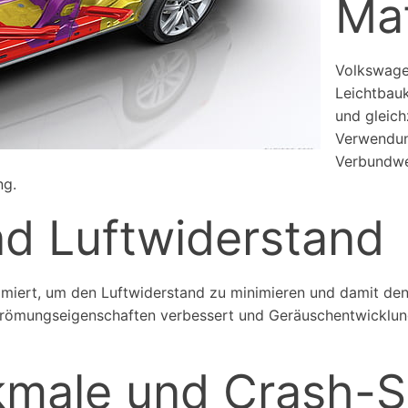
Mat
Volkswagen
Leichtbau
und gleich
Verwendun
Verbundwer
ng.
nd Luftwiderstand
imiert, um den Luftwiderstand zu minimieren und damit den
ömungseigenschaften verbessert und Geräuschentwicklung r
rkmale und Crash-