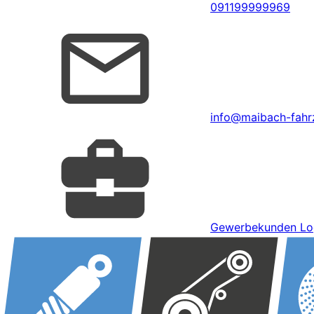
091199999969
info@maibach-fahrz
Gewerbekunden Lo