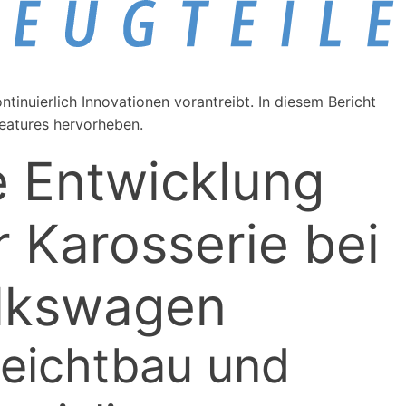
ntinuierlich Innovationen vorantreibt. In diesem Bericht
Features hervorheben.
e Entwicklung
r Karosserie bei
lkswagen
Leichtbau und