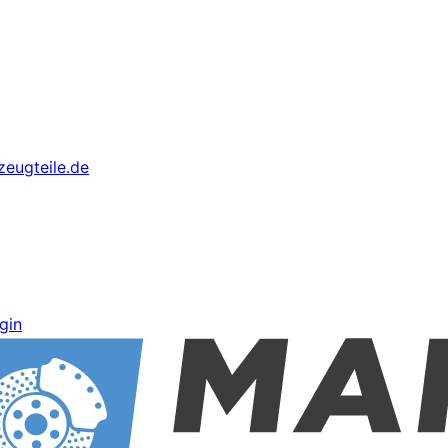
eugteile.de
gin