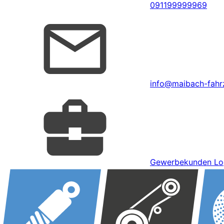
091199999969
info@maibach-fahrz
Gewerbekunden Lo